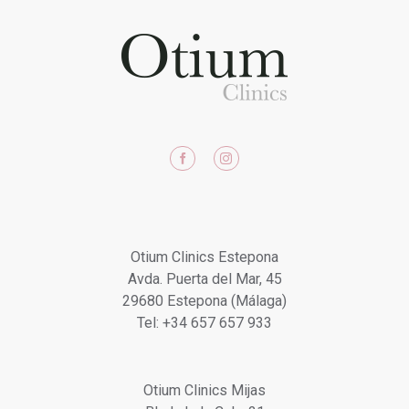
o
reclamaciones.
Puede
ejercer
sus
derechos
de
Facebook
Instagram
acceso,
rectificación,
supresión,
portabilidad,
Otium Clinics Estepona
limitación
Avda. Puerta del Mar, 45
y
29680 Estepona (Málaga)
oposición,
Tel: +34 657 657 933
como
le
Otium Clinics Mijas
informamos