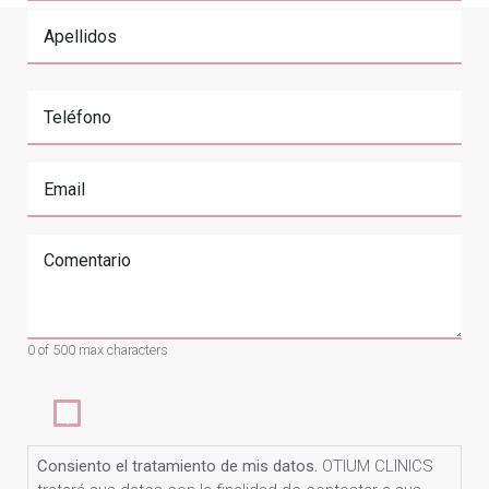
First
Last
Teléfono
Email
Comentario
0 of 500 max characters
Consiento
el
tratamiento
Consiento el tratamiento de mis datos.
OTIUM CLINICS
de