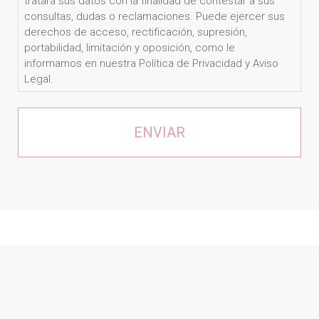
tratará sus datos con la finalidad de contestar a sus
mis
consultas, dudas o reclamaciones. Puede ejercer sus
datos.
derechos de acceso, rectificación, supresión,
portabilidad, limitación y oposición, como le
OTIUM
informamos en nuestra Política de Privacidad y Aviso
CLINICS
Legal.
tratará
sus
datos
con
la
finalidad
de
contestar
a
sus
consultas,
dudas