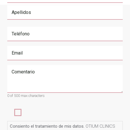
First
Last
Teléfono
Email
Comentario
0 of 500 max characters
Consiento
el
tratamiento
Consiento el tratamiento de mis datos.
OTIUM CLINICS