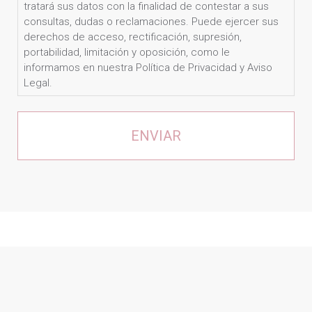
de
tratará sus datos con la finalidad de contestar a sus
mis
consultas, dudas o reclamaciones. Puede ejercer sus
datos.
derechos de acceso, rectificación, supresión,
portabilidad, limitación y oposición, como le
OTIUM
informamos en nuestra Política de Privacidad y Aviso
CLINICS
Legal.
tratará
sus
datos
con
la
finalidad
de
contestar
a
sus
consultas,
dudas