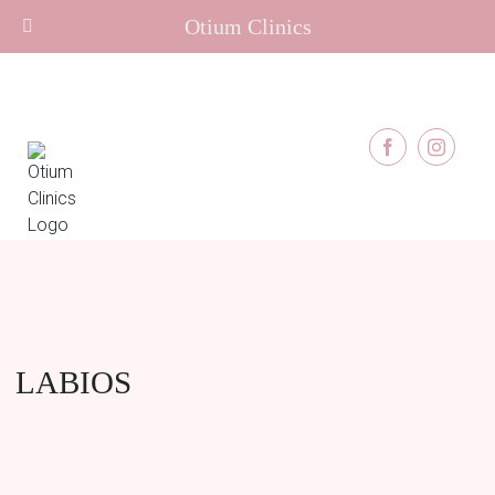
Otium Clinics
Skip
to
content
Facebook
Instag
LABIOS