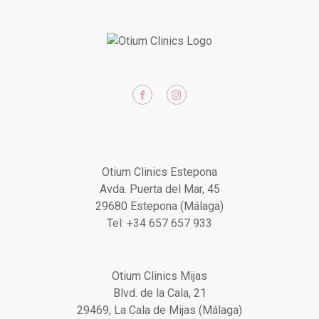
o
reclamaciones.
Puede
ejercer
sus
Facebook
Instagram
derechos
de
acceso,
rectificación,
Otium Clinics Estepona
supresión,
Avda. Puerta del Mar, 45
portabilidad,
29680 Estepona (Málaga)
limitación
Tel: +34 657 657 933
y
oposición,
Otium Clinics Mijas
como
Blvd. de la Cala, 21
le
29469, La Cala de Mijas (Málaga)
informamos